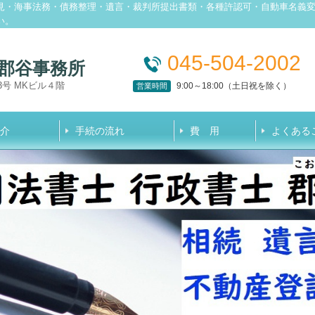
見・海事法務・債務整理・遺言・裁判所提出書類・各種許認可・自動車名義
い。
045-504-2002
 郡谷事務所
3号 MKビル４階
9:00～18:00（土日祝を除く）
営業時間
介
手続の流れ
費 用
よくある