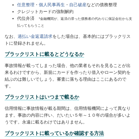
任意整理
・
個人民事再生
・
自己破産
などの債務整理
クレジットカードの強制解約
代位弁済
*金融機関が、返済の滞った債務者の代わりに保証会社から支
払ってもらうこと
なお、
過払い金返還請求
をした場合は、基本的にはブラックリス
トに登録されません。
ブラックリストに載るとどうなるか
事故情報が載ってしまった場合、他の業者もそれを見ることが出
来るわけですから、新規にカードを作ったり借入やローン契約を
結ぶのは難しいでしょう。審査に落ちる理由はここにあるので
す。
ブラックリストはいつまで載るか
信用情報に事故情報が載る期間は、信用情報機関によって異なり
ます。事故の内容に伴い、だいたい５年～１０年の場合が多いよ
うです。永遠に載るわけではありません。
ブラックリストに載っているか確認する方法