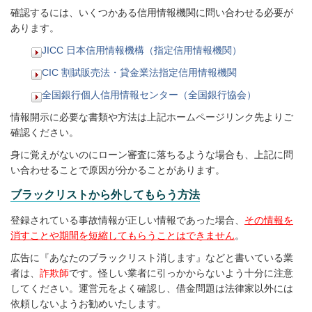
確認するには、いくつかある信用情報機関に問い合わせる必要が
あります。
JICC 日本信用情報機構（指定信用情報機関）
CIC 割賦販売法・貸金業法指定信用情報機関
全国銀行個人信用情報センター（全国銀行協会）
情報開示に必要な書類や方法は上記ホームページリンク先よりご
確認ください。
身に覚えがないのにローン審査に落ちるような場合も、上記に問
い合わせることで原因が分かることがあります。
ブラックリストから外してもらう方法
登録されている事故情報が正しい情報であった場合、
その情報を
消すことや期間を短縮してもらうことはできません
。
広告に『あなたのブラックリスト消します』などと書いている業
者は、
詐欺師
です。怪しい業者に引っかからないよう十分に注意
してください。運営元をよく確認し、借金問題は法律家以外には
依頼しないようお勧めいたします。