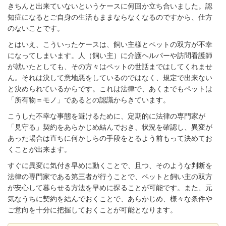
きちんと出来ていないというケースに何回か立ち合いました。認
知症になるとご自身の生活もままならなくなるのですから、仕方
のないことです。
とはいえ、こういったケースは、飼い主様とペットの双方が不幸
になってしまいます。人（飼い主）に介護ヘルパーや訪問看護師
が就いたとしても、その方々はペットの世話まではしてくれませ
ん。それは決して意地悪をしているのではなく、規定で出来ない
と決められているからです。これは法律で、あくまでもペットは
「所有物＝モノ」であるとの認識からきています。
こうした不幸な事態を避けるために、定期的に法律の専門家が
「見守る」契約をあらかじめ結んでおき、状況を確認し、異変が
あった場合は直ちに何かしらの手段をとるよう前もって決めてお
くことが出来ます。
すぐに異変に気付き早めに動くことで、且つ、そのような判断を
法律の専門家である第三者が行うことで、ペットと飼い主の双方
が安心して暮らせる方法を早めに探ることが可能です。また、元
気なうちに契約を結んでおくことで、あらかじめ、様々な条件や
ご意向を十分に把握しておくことが可能となります。