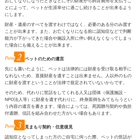
お亡くなりになったときなどに
その財産から飼育費用を支払うこ
とによって、ペットが生涯幸せに過ごし続けることが出来るよう
にします。
財産・遺産のすべてを渡すわけではなく、必要のある分のみ渡す
ことが出来ます。また、お亡くなりになる前に認知症などで判断
能力が下がってきた場合や施設入所に伴い飼えなくなってしまっ
た場合にも備えることが出来ます。
ペットのための遺言
先にも書いたように、ペットは法律的には財産を受け取る相手に
なれないため、直接財産を遺すことは出来ません。人以外のもの
に財産を渡すということが法律で規定されていないからです。
そのため、代わりに世話をしてくれる人又は団体（保護施設・
NPO法人等）に財産を遺す代わりに、終身面倒をみてもらうとい
う内容の遺言を書きます
。場合によっては、死因贈与契約や負担
付遺贈、信託を組み合わせた方がいい場合もあります。
見まもり契約・任意後見
認知症となってしまった方のご自宅に伺った際、ペットの世話が