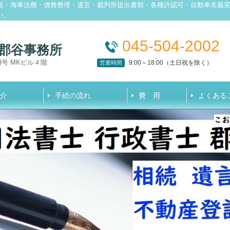
見・海事法務・債務整理・遺言・裁判所提出書類・各種許認可・自動車名義
い。
045-504-2002
 郡谷事務所
3号 MKビル４階
9:00～18:00（土日祝を除く）
営業時間
介
手続の流れ
費 用
よくある