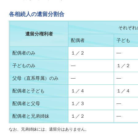
各相続人の遺留分割合
それぞれ
遺留分権利者
配偶者
子ども
配偶者のみ
１／２
―
子どものみ
―
１／２
父母（直系尊属）のみ
―
―
配偶者と子ども
１／４
１／４
配偶者と父母
１／３
―
配偶者と兄弟姉妹
１／２
―
なお、兄弟姉妹には、遺留分はありません。