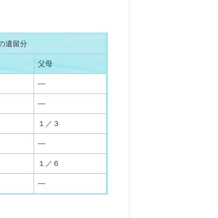
の遺留分
父母
―
―
１／３
―
１／６
―