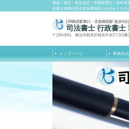
相続・遺言・家族信託・不動産登記・成年後
政書士海事代理士郡谷事務所にお任せくださ
[JR鶴見駅東口・京急鶴見駅 徒歩5分]
司法書士 行政書士
〒230-0051 横浜市鶴見区鶴見中央2丁目5番
トップページ
事務所紹