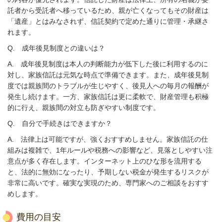
託者から受託者へ移っているため、親が亡くなってもその財産は
「遺産」とはみなされず、信託契約で定めた通りに管理・承継さ
れます。
Q.
成年後見制度との違いは？
A. 成年後見制度は本人の判断能力が低下した後に利用するのに
対し、家族信託は元気な時点で準備できます。また、成年後見制
度では親族間のトラブルが生じやすく、後見人への毎月の報酬が
発生し続けます。一方、家族信託は更に柔軟で、財産管理も积極
的に行え、親族間の対立も防ぎやすい制度です。
Q.
自分で手続きはできますか？
A.
法律上は可能ですが、強くおすすめしません。家族信託の仕
組みは複雑で、1年ルールや税務への影響など、見落としやすい注
意点が多く存在します。インターネット上のひな形を流用する
と、法的に無効になったり、予期しない税金が発生するリスクが
非常に高いです。確実な実現のため、専門家へのご相談をおすす
めします。
費用の目安