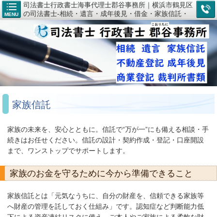
司法書士行政書士海事代理士郡谷事務所｜横浜市鶴見区
の司法書士-相続・遺言・成年後見・借金・家族信託・
MENU
登記のご相談なら
家族信託
家族の未来を、安心とともに。信託で“万が一”にも備える相談・手
続きはお任せください。信託の設計・契約作成・登記・口座開設
まで、ワンストップでサポートします。
家族のお金を守るために今から準備できること
家族信託とは「元気なうちに、自分の財産を、信頼できる家族等
へ財産の管理を託しておく仕組み」です。認知症など判断能力低